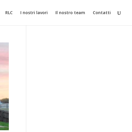
iamo che accetti il loro uso.
Informazioni
Accetta
RLC
I nostri lavori
Il nostro team
Contatti