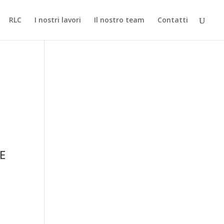
RLC
I nostri lavori
Il nostro team
Contatti
E
e