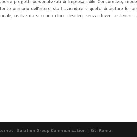
oporre progetti personalizzati di Impresa edile Concorezzo, mode
tento primario dell’intero staff aziendale è quello di aiutare le fam
ionale, realizzata secondo i loro desideri, senza dover sostenere 
CONTATTI
TELEFONO
347 622 7665
UFFICI
0331 515500
EMAIL
in
**@rl****.c
om
INDIRIZZI
I) – Via Martinelli, 55 Rho (MI) – Via Tevere, 7 Lainate (MI)
nternet
-
Solution Group Communication
|
Siti Roma