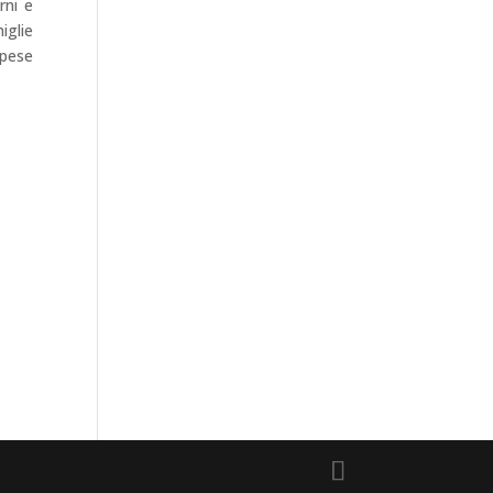
rni e
iglie
spese