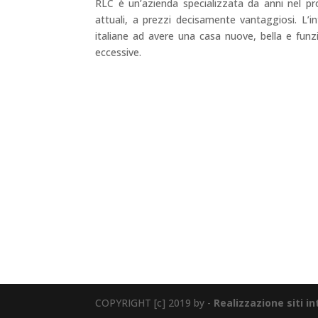
RLC è un’azienda specializzata da anni nel pr
attuali, a prezzi decisamente vantaggiosi. L’in
italiane ad avere una casa nuove, bella e funz
eccessive.
Via Cosimo del Fante, 16 Legnano (M
COPYRIGHT [c] 2019 by -
Realizzazione siti i