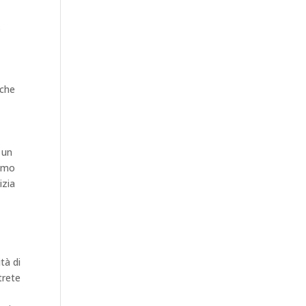
.
 che
 un
iamo
izia
tà di
trete