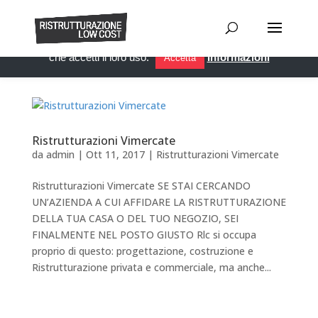
Questo sito utilizza i cookie per migliorare servizi ed esperienza
dei lettori. Se decidi di continuare la navigazione, consideriamo
che accetti il loro uso.
Informazioni
Accetta
Ristrutturazioni Vimercate
da
admin
|
Ott 11, 2017
|
Ristrutturazioni Vimercate
Ristrutturazioni Vimercate SE STAI CERCANDO
UN’AZIENDA A CUI AFFIDARE LA RISTRUTTURAZIONE
DELLA TUA CASA O DEL TUO NEGOZIO, SEI
FINALMENTE NEL POSTO GIUSTO Rlc si occupa
proprio di questo: progettazione, costruzione e
Ristrutturazione privata e commerciale, ma anche...