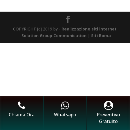
COPYRIGHT [c] 2019 by -
Realizzazione siti internet
-
Solution Group Communication
|
Siti Roma
Chiama Ora
Whatsapp
Preventivo
Gratuito