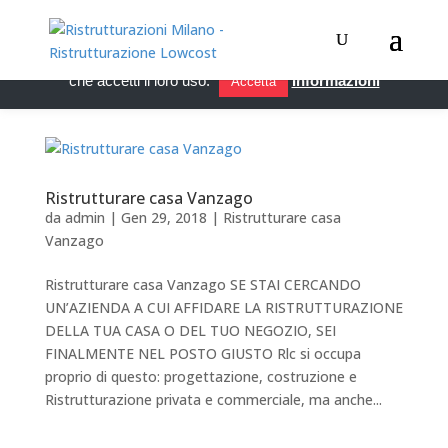
Questo sito utilizza i cookie per migliorare servizi ed esperienza
dei lettori. Se decidi di continuare la navigazione, consideriamo
che accetti il loro uso.
Informazioni
Accetta
Ristrutturare casa Vanzago
da
admin
|
Gen 29, 2018
|
Ristrutturare casa
Vanzago
Ristrutturare casa Vanzago SE STAI CERCANDO
UN’AZIENDA A CUI AFFIDARE LA RISTRUTTURAZIONE
DELLA TUA CASA O DEL TUO NEGOZIO, SEI
FINALMENTE NEL POSTO GIUSTO Rlc si occupa
proprio di questo: progettazione, costruzione e
Ristrutturazione privata e commerciale, ma anche...