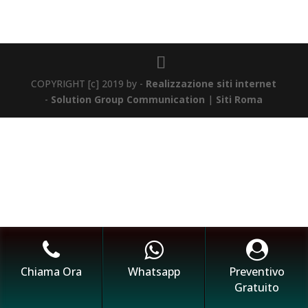
COPYRIGHT [c] 2019 by -
Realizzazione siti internet
-
Solution Group Communication
|
Siti Roma
Chiama Ora
Whatsapp
Preventivo
Gratuito