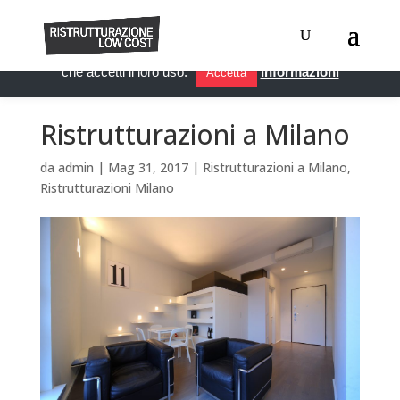
Questo sito utilizza i cookie per migliorare servizi ed esperienza
dei lettori. Se decidi di continuare la navigazione, consideriamo
che accetti il loro uso.
Informazioni
Accetta
Ristrutturazioni a Milano
da
admin
|
Mag 31, 2017
|
Ristrutturazioni a Milano
,
Ristrutturazioni Milano