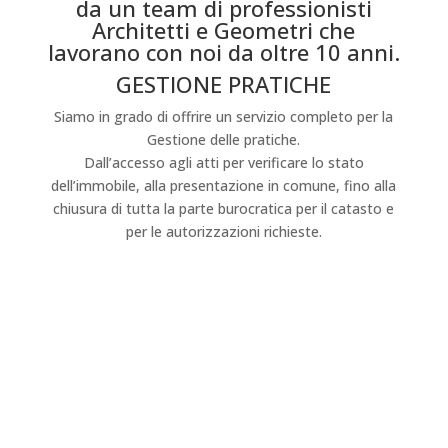
da un team di professionisti
Architetti e Geometri che
lavorano con noi da oltre 10 anni.
GESTIONE PRATICHE
Siamo in grado di offrire un servizio completo per la
Gestione delle pratiche.
Dall’accesso agli atti per verificare lo stato
dell’immobile, alla presentazione in comune, fino alla
chiusura di tutta la parte burocratica per il catasto e
per le autorizzazioni richieste.
CONTATTI
TELEFONO
347 622 7665
UFFICI
0331 515500
EMAIL
in
**@rl****.c
om
INDIRIZZI
Via Cosimo del Fante, 16 Legnano (MI) – Via