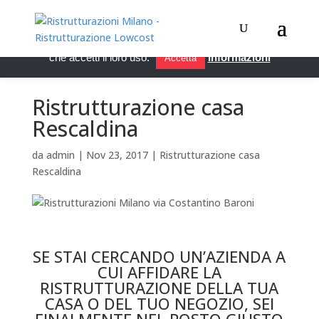
Questo sito utilizza i cookie per migliorare servizi ed esperienza
dei lettori. Se decidi di continuare la navigazione, consideriamo
che accetti il loro uso.
Informazioni
Accetta
Ristrutturazione casa
Rescaldina
da
admin
|
Nov 23, 2017
|
Ristrutturazione casa
Rescaldina
Ristrutturazione casa Rescaldina
SE STAI CERCANDO UN’AZIENDA A
CUI AFFIDARE LA
RISTRUTTURAZIONE DELLA TUA
CASA O DEL TUO NEGOZIO, SEI