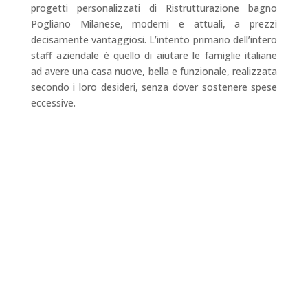
progetti personalizzati di Ristrutturazione bagno
Pogliano Milanese, moderni e attuali, a prezzi
decisamente vantaggiosi. L’intento primario dell’intero
staff aziendale è quello di aiutare le famiglie italiane
ad avere una casa nuove, bella e funzionale, realizzata
secondo i loro desideri, senza dover sostenere spese
eccessive.
CONTATTI
TELEFONO
347 622 7665
UFFICI
0331 515500
EMAIL
in
**@rl****.c
om
INDIRIZZI
Via Cosimo del Fante, 16 Legnano (MI) – Via
Martinelli, 55 Rho (MI) – Via Tevere, 7 Lainate (MI)