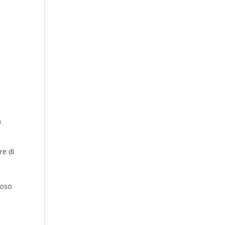
a
re di
roso