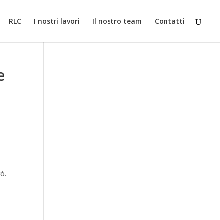
iamo che accetti il loro uso.
Informazioni
Accetta
RLC
I nostri lavori
Il nostro team
Contatti
e
rò.