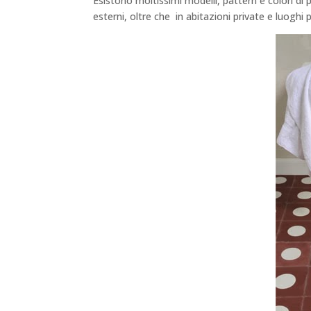
Esistono moltissimi modelli, pattern e colori di 
esterni, oltre che in abitazioni private e luoghi p