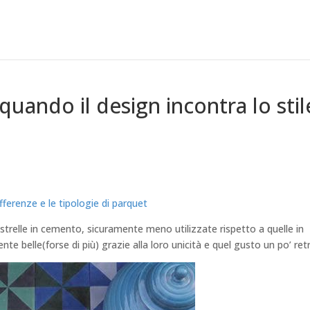
 esperienza dei lettori. Se decidi di continuare la navigazione, consider
quando il design incontra lo stil
ifferenze e le tipologie di parquet
astrelle in cemento, sicuramente meno utilizzate rispetto a quelle in
te belle(forse di più) grazie alla loro unicità e quel gusto un po’ ret