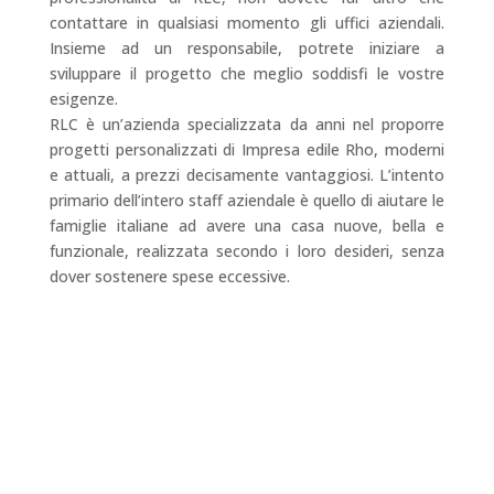
contattare in qualsiasi momento gli uffici aziendali.
Insieme ad un responsabile, potrete iniziare a
sviluppare il progetto che meglio soddisfi le vostre
esigenze.
RLC è un’azienda specializzata da anni nel proporre
progetti personalizzati di Impresa edile Rho, moderni
e attuali, a prezzi decisamente vantaggiosi. L’intento
primario dell’intero staff aziendale è quello di aiutare le
famiglie italiane ad avere una casa nuove, bella e
funzionale, realizzata secondo i loro desideri, senza
dover sostenere spese eccessive.
CONTATTI
TELEFONO
347 622 7665
UFFICI
0331 515500
EMAIL
in
**@rl****.c
om
INDIRIZZI
Via Cosimo del Fante, 16 Legnano (MI) – Via