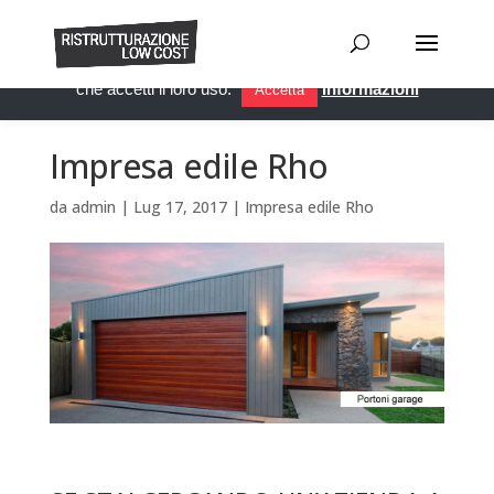
Questo sito utilizza i cookie per migliorare servizi ed esperienza
dei lettori. Se decidi di continuare la navigazione, consideriamo
che accetti il loro uso.
Informazioni
Accetta
Impresa edile Rho
da
admin
|
Lug 17, 2017
|
Impresa edile Rho
Impresa edile Rho