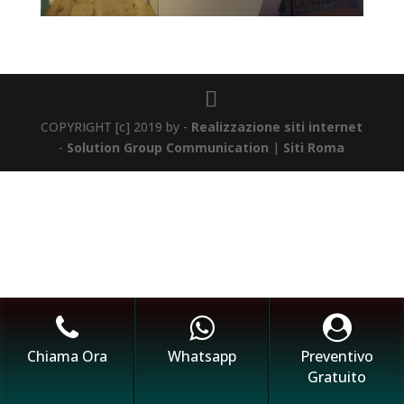
COPYRIGHT [c] 2019 by -
Realizzazione siti internet
-
Solution Group Communication
|
Siti Roma
Chiama Ora
Whatsapp
Preventivo
Gratuito