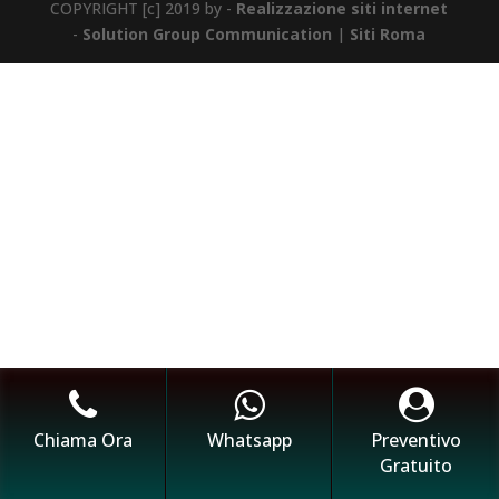
COPYRIGHT [c] 2019 by -
Realizzazione siti internet
-
Solution Group Communication
|
Siti Roma
Chiama Ora
Whatsapp
Preventivo
Gratuito