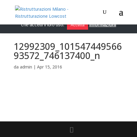
Questo sito utilizza i cookie per migliorare servizi ed esperienza
dei lettori. Se decidi di continuare la navigazione, consideriamo
che accetti il loro uso.
Informazioni
Accetta
12992309_101547449566
93572_746137400_n
da
admin
|
Apr 15, 2016