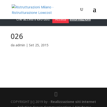
Questo sito utilizza i cookie per migliorare servizi ed esperienza
dei lettori. Se decidi di continuare la navigazione, consideriamo
che accetti il loro uso.
Informazioni
Accetta
026
da
admin
|
Set 25, 2015
COPYRIGHT [c] 2019 by -
Realizzazione siti internet