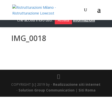
Questo sito utilizza i cookie per migliorare servizi ed esperienza
dei lettori. Se decidi di continuare la navigazione, consideriamo
che accetti il loro uso.
Informazioni
Accetta
IMG_0018
COPYRIGHT [c] 2019 by -
Realizzazione siti internet
-
Solution Group Communication
|
Siti Roma