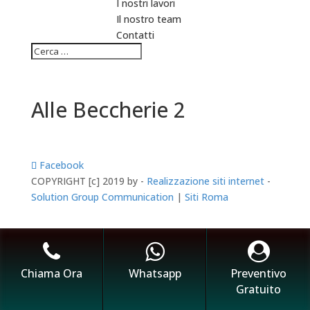
I nostri lavori
Il nostro team
Contatti
Alle Beccherie 2
Facebook
COPYRIGHT [c] 2019 by -
Realizzazione siti internet
-
Solution Group Communication
|
Siti Roma
Chiama Ora
Whatsapp
Preventivo
Gratuito